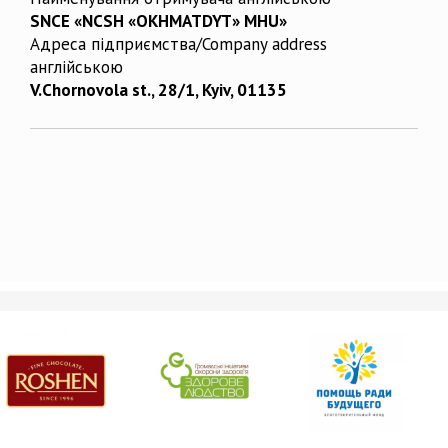
SNCE «NCSH «OKHMATDYT» MHU»
Адреса підприємства/Company address
англійською
V.Chornovola st., 28/1, Kyiv, 01135