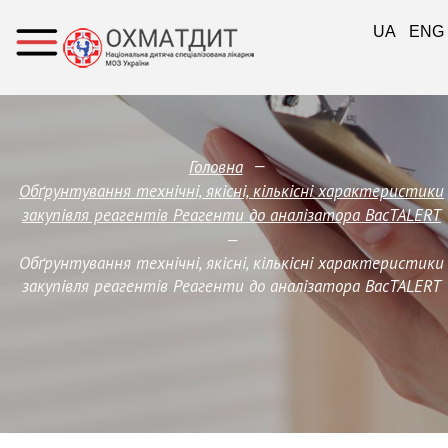
UA
ENG
—
Головна
Обґрунтування технічні, якісні, кількісні характеристики
закупівля реагентів Реагенти до аналізатора BacTALERT
—
Обґрунтування технічні, якісні, кількісні характеристики
закупівля реагентів Реагенти до аналізатора BacTALERT