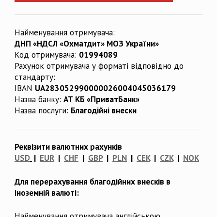
Найменування отримувача:
ДНП «НДСЛ «Охматдит» МОЗ України»
Код отримувача:
01994089
Рахунок отримувача у форматі відповідно до
стандарту:
IBAN
UA283052990000026004045036179
Назва банку:
АТ КБ «ПриватБанк»
Назва послуги:
Благодійні внески
Реквізити валютних рахунків
USD
|
EUR
|
CHF
|
GBP
|
PLN
|
CEK
|
CZK
|
NOK
Для перерахування благодійних внесків в
іноземній валюті:
Найменування отримувача англійською