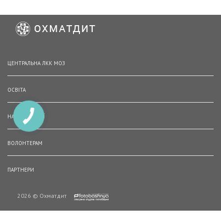
ЦЕНТРАЛЬНА ЛКК МОЗ
ОСВІТА
НАШІ ВАКАНСІЇ
КНОПКА
ЗВ'ЯЗКУ
ВОЛОНТЕРАМ
ПАРТНЕРИ
2026 © Охматдит