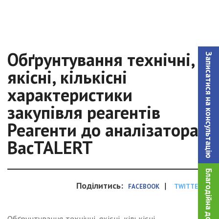
Обґрунтування технічні,
Записатися на консультацiю
якісні, кількісні
характеристики
закупівля реагентів
Реагенти до аналізатора
BacTALERT
Благодійна допомога!
Поділитись:
|
FACEBOOK
TWITTER
Обґрунтування технічні, якісні, кількісні