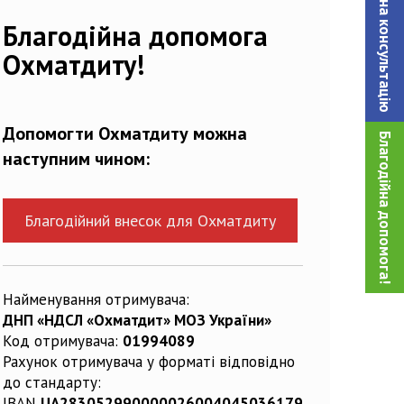
Записатися на консультацiю
Благодійна допомога
Охматдиту!
Допомогти Охматдиту можна
Благодійна допомога!
наступним чином:
Благодійний внесок для Охматдиту
Найменування отримувача:
ДНП «НДСЛ «Охматдит» МОЗ України»
Код отримувача:
01994089
Рахунок отримувача у форматі відповідно
до стандарту:
IBAN
UA283052990000026004045036179