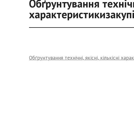
Обґрунтування технічні
характеристикизакупі
Обґрунтування технічні, якісні, кількісні хар