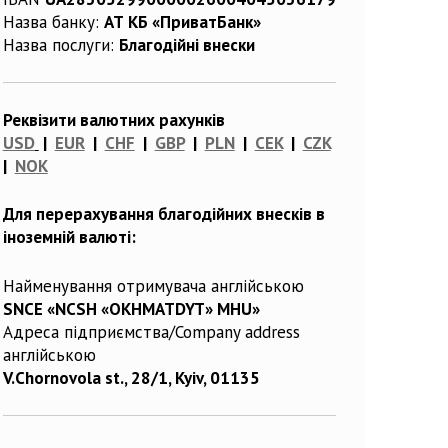
Назва банку:
АТ КБ «ПриватБанк»
Назва послуги:
Благодійні внески
Реквізити валютних рахунків
USD
|
EUR
|
CHF
|
GBP
|
PLN
|
CEK
|
CZK
|
NOK
Для перерахування благодійних внесків в
іноземній валюті:
Найменування отримувача англійською
SNCE «NCSH «OKHMATDYT» MHU»
Адреса підприємства/Company address
англійською
V.Chornovola st., 28/1, Kyiv, 01135