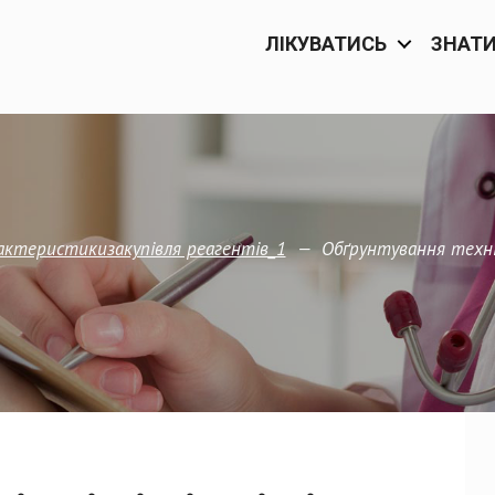
ЛІКУВАТИСЬ
ЗНАТ
—
Обґрунтування техніч
арактеристикизакупівля реагентів_1