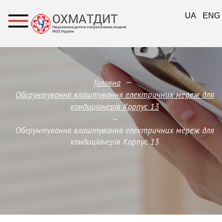
UA
ENG
—
Головна
Обгрунтування влаштування електричних мереж для
кондиціонерів Корпус 13
—
Обгрунтування влаштування електричних мереж для
кондиціонерів Корпус 13