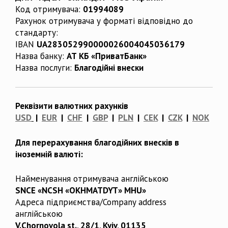
Код отримувача:
01994089
Рахунок отримувача у форматі відповідно до
стандарту:
IBAN
UA283052990000026004045036179
Назва банку:
АТ КБ «ПриватБанк»
Назва послуги:
Благодійні внески
Реквізити валютних рахунків
USD
|
EUR
|
CHF
|
GBP
|
PLN
|
CEK
|
CZK
|
NOK
Для перерахування благодійних внесків в
іноземній валюті:
Найменування отримувача англійською
SNCE «NCSH «OKHMATDYT» MHU»
Адреса підприємства/Company address
англійською
V.Chornovola st., 28/1, Kyiv, 01135