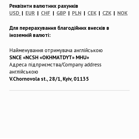
Реквізити валютних рахунків
USD
|
EUR
|
CHF
|
GBP
|
PLN
|
CEK
|
CZK
|
NOK
Для перерахування благодійних внесків в
іноземній валюті:
Найменування отримувача англійською
SNCE «NCSH «OKHMATDYT» MHU»
Адреса підприємства/Company address
англійською
V.Chornovola st., 28/1, Kyiv, 01135