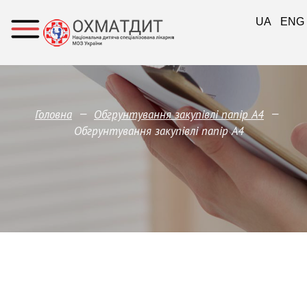
UA
ENG
—
—
Головна
Обгрунтування закупівлі папір А4
Обгрунтування закупівлі папір А4