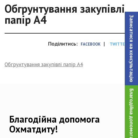
Обгрунтування закупівлі
папір А4
Записатися на консультацiю
Поділитись:
|
FACEBOOK
TWITTER
Обгрунтування закупівлі папір А4
Благодійна допомога!
Благодійна допомога
Охматдиту!