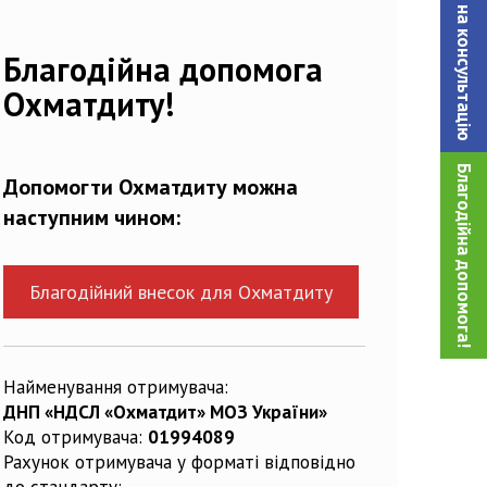
Записатися на консультацiю
Благодійна допомога
Охматдиту!
Благодійна допомога!
Допомогти Охматдиту можна
наступним чином:
Благодійний внесок для Охматдиту
Найменування отримувача:
ДНП «НДСЛ «Охматдит» МОЗ України»
Код отримувача:
01994089
Рахунок отримувача у форматі відповідно
до стандарту: