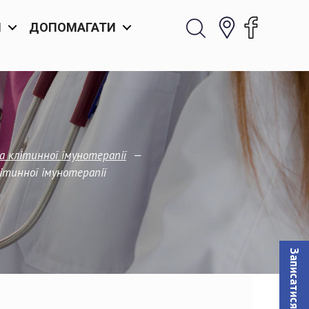
И
ДОПОМАГАТИ
—
 клітинної імунотерапії
ітинної імунотерапії