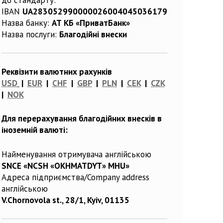
IBAN
UA283052990000026004045036179
Назва банку:
АТ КБ «ПриватБанк»
Назва послуги:
Благодійні внески
Реквізити валютних рахунків
USD
|
EUR
|
CHF
|
GBP
|
PLN
|
CEK
|
CZK
|
NOK
Для перерахування благодійних внесків в
іноземній валюті:
Найменування отримувача англійською
SNCE «NCSH «OKHMATDYT» MHU»
Адреса підприємства/Company address
англійською
V.Chornovola st., 28/1, Kyiv, 01135