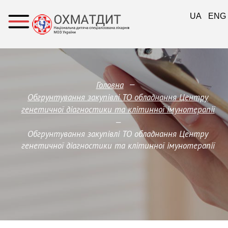
UA
ENG
—
Головна
Обгрунтування закупівлі ТО обладнання Центру
генетичної діагностики та клітинної імунотерапії
—
Обгрунтування закупівлі ТО обладнання Центру
генетичної діагностики та клітинної імунотерапії