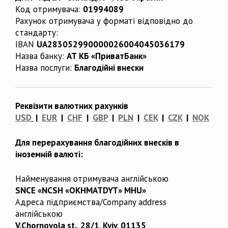
Код отримувача:
01994089
Рахунок отримувача у форматі відповідно до
стандарту:
IBAN
UA283052990000026004045036179
Назва банку:
АТ КБ «ПриватБанк»
Назва послуги:
Благодійні внески
Реквізити валютних рахунків
USD
|
EUR
|
CHF
|
GBP
|
PLN
|
CEK
|
CZK
|
NOK
Для перерахування благодійних внесків в
іноземній валюті:
Найменування отримувача англійською
SNCE «NCSH «OKHMATDYT» MHU»
Адреса підприємства/Company address
англійською
V.Chornovola st., 28/1, Kyiv, 01135