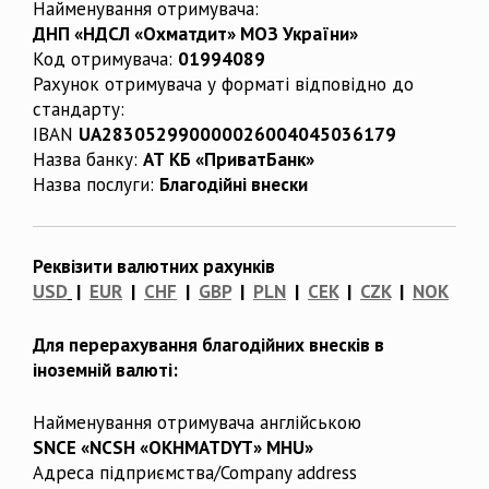
Найменування отримувача:
ДНП «НДСЛ «Охматдит» МОЗ України»
Код отримувача:
01994089
Рахунок отримувача у форматі відповідно до
стандарту:
IBAN
UA283052990000026004045036179
Назва банку:
АТ КБ «ПриватБанк»
Назва послуги:
Благодійні внески
Реквізити валютних рахунків
USD
|
EUR
|
CHF
|
GBP
|
PLN
|
CEK
|
CZK
|
NOK
Для перерахування благодійних внесків в
іноземній валюті:
Найменування отримувача англійською
SNCE «NCSH «OKHMATDYT» MHU»
Адреса підприємства/Company address