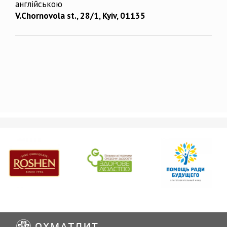
англійською
V.Chornovola st., 28/1, Kyiv, 01135