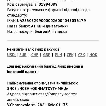
Код отримувача:
01994089
Рахунок отримувача у форматі відповідно до
стандарту:
IBAN
UA283052990000026004045036179
Назва банку:
АТ КБ «ПриватБанк»
Назва послуги:
Благодійні внески
Реквізити валютних рахунків
USD
|
EUR
|
CHF
|
GBP
|
PLN
|
CEK
|
CZK
|
NOK
Для перерахування благодійних внесків в
іноземній валюті:
Найменування отримувача англійською
SNCE «NCSH «OKHMATDYT» MHU»
Адреса підприємства/Company address
англійською
V.Chornovola st., 28/1, Kyiv, 01135