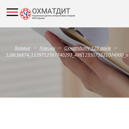
—
—
—
Головна
Новини
Охматдиту 129 років
328636874_1129712567740293_4861235075621074900_n