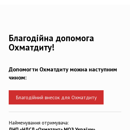
Благодійна допомога
Охматдиту!
Допомогти Охматдиту можна наступним
чином:
Благодійний внесок для Охматдиту
Найменування отримувача:
ДНП «НДСЛ «Охматдит» МОЗ України»