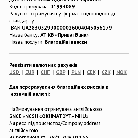
Код отримувача:
01994089
Рахунок отримувача у форматі відповідно до
стандарту:
IBAN
UA283052990000026004045036179
Назва банку:
АТ КБ «ПриватБанк»
Назва послуги:
Благодійні внески
Реквізити валютних рахунків
USD
|
EUR
|
CHF
|
GBP
|
PLN
|
CEK
|
CZK
|
NOK
Для перерахування благодійних внесків в
іноземній валюті:
Найменування отримувача англійською
SNCE «NCSH «OKHMATDYT» MHU»
Адреса підприємства/Company address
англійською
V.Chornovola st., 28/1, Kyiv, 01135