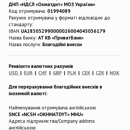
ДНП «НДСЛ «Охматдит» МОЗ України»
Код отримувача:
01994089
Рахунок отримувача у форматі відповідно до
стандарту:
IBAN
UA283052990000026004045036179
Назва банку:
АТ КБ «ПриватБанк»
Назва послуги:
Благодійні внески
Реквізити валютних рахунків
USD
|
EUR
|
CHF
|
GBP
|
PLN
|
CEK
|
CZK
|
NOK
Для перерахування благодійних внесків в
іноземній валюті:
Найменування отримувача англійською
SNCE «NCSH «OKHMATDYT» MHU»
Адреса підприємства/Company address
англійською