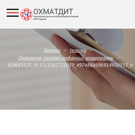
—
—
Головна
Новини
—
Оновлення Центру орфанних захворювань
429683523_915315083725039_4974888696914956553_n