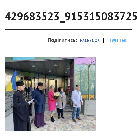
429683523_91531508372
Поділитись:
|
FACEBOOK
TWITTER