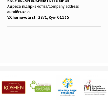
SNCE «NCSH «OKHMATDYT» MHU»
Адреса підприємства/Company address
англійською
V.Chornovola st., 28/1, Kyiv, 01135