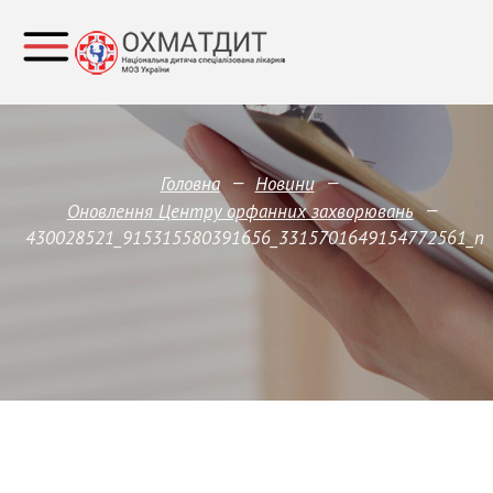
—
—
Головна
Новини
—
Оновлення Центру орфанних захворювань
430028521_915315580391656_3315701649154772561_n