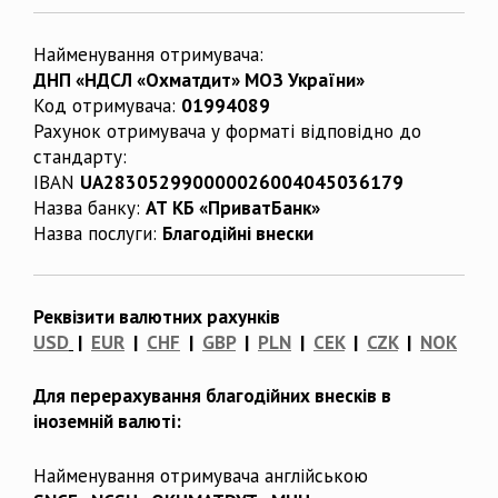
Найменування отримувача:
ДНП «НДСЛ «Охматдит» МОЗ України»
Код отримувача:
01994089
Рахунок отримувача у форматі відповідно до
стандарту:
IBAN
UA283052990000026004045036179
Назва банку:
АТ КБ «ПриватБанк»
Назва послуги:
Благодійні внески
Реквізити валютних рахунків
USD
|
EUR
|
CHF
|
GBP
|
PLN
|
CEK
|
CZK
|
NOK
Для перерахування благодійних внесків в
іноземній валюті:
Найменування отримувача англійською