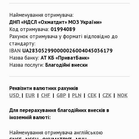
Найменування отримувача:
ДНП «НДСЛ «Охматдит» МОЗ України»
Код отримувача:
01994089
Рахунок отримувача у форматі відповідно до
стандарту:
IBAN
UA283052990000026004045036179
Назва банку:
АТ КБ «ПриватБанк»
Назва послуги:
Благодійні внески
Реквізити валютних рахунків
USD
|
EUR
|
CHF
|
GBP
|
PLN
|
CEK
|
CZK
|
NOK
Для перерахування благодійних внесків в
іноземній валюті:
Найменування отримувача англійською