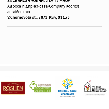
SNCE «NCSH «OKHMATDYT» MHU»
Адреса підприємства/Company address
англійською
V.Chornovola st., 28/1, Kyiv, 01135