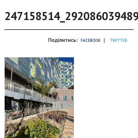
247158514_29208603948
Поділитись:
|
FACEBOOK
TWITTER