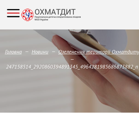
—
—
Головна
Новини
Озеленення території Охматдиту
—
247158514_2920860394891345_4964281985686873882_n