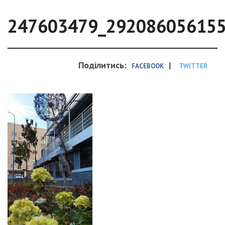
247603479_29208605615
Поділитись:
|
FACEBOOK
TWITTER