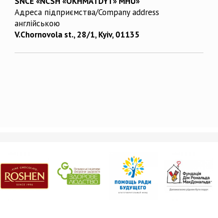
SNCE «NCSH «OKHMATDYT» MHU»
Адреса підприємства/Company address
англійською
V.Chornovola st., 28/1, Kyiv, 01135