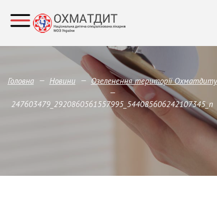
—
—
Головна
Новини
Озеленення території Охматдиту
—
247603479_2920860561557995_544085606242107345_n