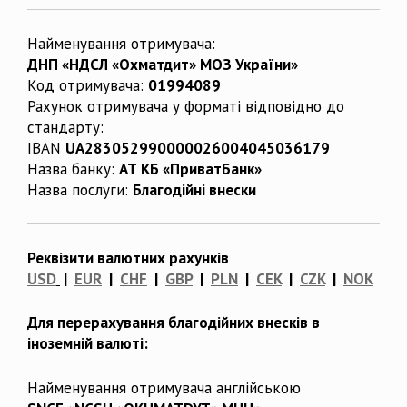
Найменування отримувача:
ДНП «НДСЛ «Охматдит» МОЗ України»
Код отримувача:
01994089
Рахунок отримувача у форматі відповідно до
стандарту:
IBAN
UA283052990000026004045036179
Назва банку:
АТ КБ «ПриватБанк»
Назва послуги:
Благодійні внески
Реквізити валютних рахунків
USD
|
EUR
|
CHF
|
GBP
|
PLN
|
CEK
|
CZK
|
NOK
Для перерахування благодійних внесків в
іноземній валюті:
Найменування отримувача англійською