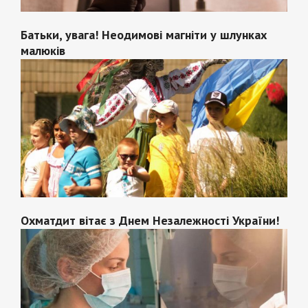
Батьки, увага! Неодимові магніти у шлунках
малюків
Охматдит вітає з Днем Незалежності України!