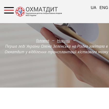
UA
ENG
—
—
Головна
Новини
Перша леді України Олена Зеленська на Різдво завітала в
Охматдит у відділення трансплантації кісткового мозку