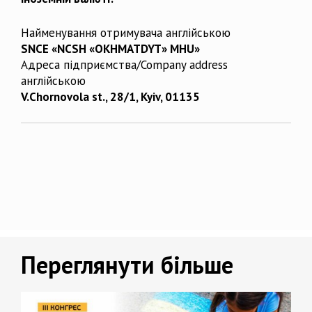
Найменування отримувача англійською
SNCE «NCSH «OKHMATDYT» MHU»
Адреса підприємства/Company address
англійською
V.Chornovola st., 28/1, Kyiv, 01135
Переглянути більше