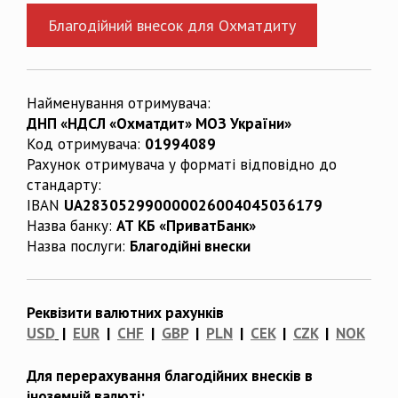
Благодійний внесок для Охматдиту
Найменування отримувача:
ДНП «НДСЛ «Охматдит» МОЗ України»
Код отримувача:
01994089
Рахунок отримувача у форматі відповідно до
стандарту:
IBAN
UA283052990000026004045036179
Назва банку:
АТ КБ «ПриватБанк»
Назва послуги:
Благодійні внески
Реквізити валютних рахунків
USD
|
EUR
|
CHF
|
GBP
|
PLN
|
CEK
|
CZK
|
NOK
Для перерахування благодійних внесків в
іноземній валюті: