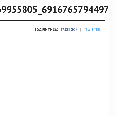
69955805_69167657944975
Поділитись:
|
FACEBOOK
TWITTER