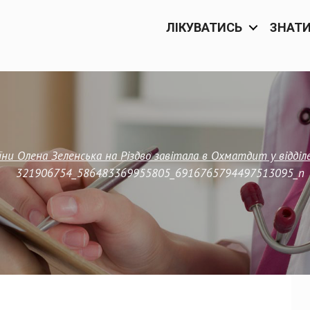
ЛІКУВАТИСЬ
ЗНАТ
їни Олена Зеленська на Різдво завітала в Охматдит у відді
321906754_586483369955805_6916765794497513095_n