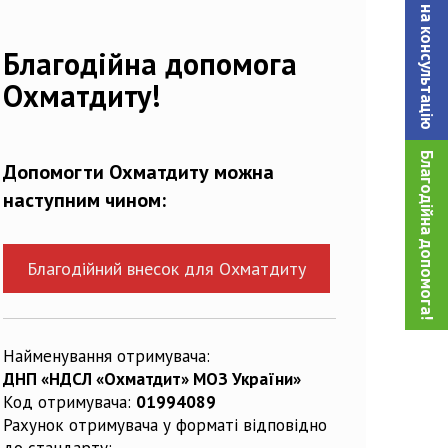
Записатися на консультацiю
13095_n
Благодійна допомога
Охматдиту!
Благодійна допомога!
Допомогти Охматдиту можна
наступним чином:
Благодійний внесок для Охматдиту
Найменування отримувача:
ДНП «НДСЛ «Охматдит» МОЗ України»
Код отримувача:
01994089
Рахунок отримувача у форматі відповідно
до стандарту: