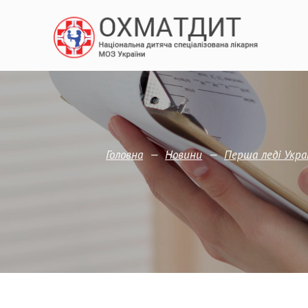
—
—
Головна
Новини
Перша леді Укра