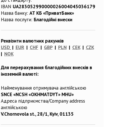
IBAN
UA283052990000026004045036179
Назва банку:
АТ КБ «ПриватБанк»
Назва послуги:
Благодійні внески
Реквізити валютних рахунків
USD
|
EUR
|
CHF
|
GBP
|
PLN
|
CEK
|
CZK
|
NOK
Для перерахування благодійних внесків в
іноземній валюті:
Найменування отримувача англійською
SNCE «NCSH «OKHMATDYT» MHU»
Адреса підприємства/Company address
англійською
V.Chornovola st., 28/1, Kyiv, 01135