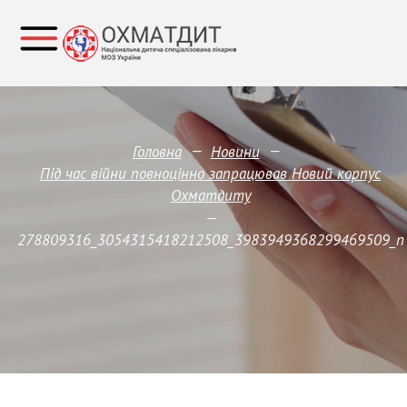
—
—
Головна
Новини
Під час війни повноцінно запрацював Новий корпус
Охматдиту
—
278809316_3054315418212508_3983949368299469509_n