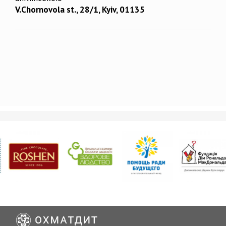
V.Chornovola st., 28/1, Kyiv, 01135