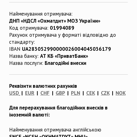
Найменування отримувача:
ДНП «НДСЛ «Охматдит» МОЗ України»
Код отримувача:
01994089
Рахунок отримувача у форматі відповідно до
стандарту:
IBAN
UA283052990000026004045036179
Назва банку:
АТ КБ «ПриватБанк»
Назва послуги:
Благодійні внески
Реквізити валютних рахунків
USD
|
EUR
|
CHF
|
GBP
|
PLN
|
CEK
|
CZK
|
NOK
Для перерахування благодійних внесків в
іноземній валюті:
Найменування отримувача англійською
SNCE «NCSH «OKHMATDYT» MHU»