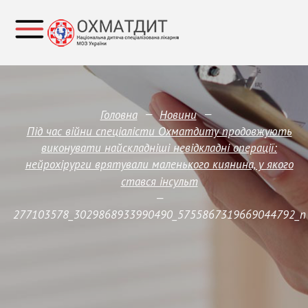
—
—
Головна
Новини
Під час війни спеціалісти Охматдиту продовжують
виконувати найскладніші невідкладні операції:
нейрохірурги врятували маленького киянина, у якого
стався інсульт
—
277103578_3029868933990490_5755867319669044792_n