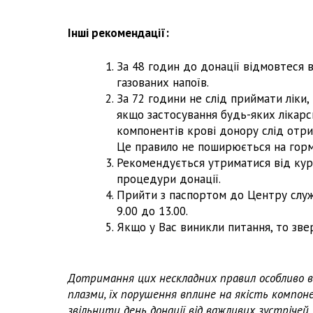
Інші рекомендації:
За 48 годин до донації відмовтеся 
газованих напоїв.
За 72 години не слід приймати ліки, 
якщо застосування будь-яких лікарсь
компонентів крові донору слід отри
Це правило не поширюється на гор
Рекомендується утриматися від курі
процедури донації.
Прийти з паспортом до Центру слу
9.00 до 13.00.
Якщо у Вас виникли питання, то зве
Дотримання цих нескладних правил особливо в
плазми, їх порушення вплине на якість компо
звільнити день донації від важливих зустрічей 