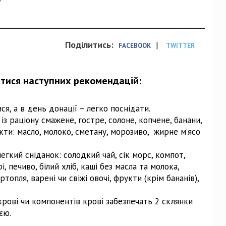
ї
Поділитись:
|
FACEBOOK
TWITTER
тися наступних рекомендацій:
я, а в день донації – легко поснідати.
з раціону смажене, гостре, солоне, копчене, банани,
укти: масло, молоко, сметану, морозиво, жирне м’ясо
легкий сніданок: солодкий чай, сік морс, компот,
і, печиво, білий хліб, каші без масла та молока,
топля, варені чи свіжі овочі, фрукти (крім бананів),
крові чи компонентів крові забезпечать 2 склянки
єю.