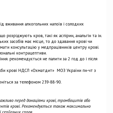
від вживання алкогольних напоїв і солодких
що розріджують кров, такі як аспірин, анальгін та ін.
ких засобів має місце, то до здавання крові чи
мати консультацію у медпрацівників центру крові.
мональні контрацептиви.
ння. рекомендується не палити за 2 год до і після
жби крові НДСЛ «Охматдит» МОЗ України пн-чт з
рніться за телефоном 239-88-90.
ажливо перед донаціями крові, тромбоцитів або
нентів крові. Рекомендується також максимально
і серйозних справ.