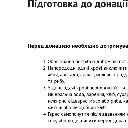
Підготовка до донаці
Перед донацією необхідно дотримува
Обов’язково потрібно добре виспатис
Напередодні здачі крові виключити і
яйця, авокадо, арахіс, молочні прод
та рибу.
У день здачі крові необхідно з’їсти 
мінеральна вода, варення, хліб, сухар
нежирне відварне м’ясо або риба, кар
житній або нездобний хліб.
Гарне самопочуття після здаванням 
соку або води, випити перед донаці