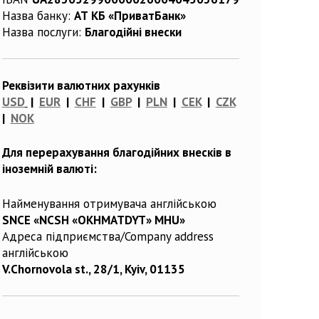
Назва банку:
АТ КБ «ПриватБанк»
Назва послуги:
Благодійні внески
Реквізити валютних рахунків
USD
|
EUR
|
CHF
|
GBP
|
PLN
|
CEK
|
CZK
|
NOK
Для перерахування благодійних внесків в
іноземній валюті:
Найменування отримувача англійською
SNCE «NCSH «OKHMATDYT» MHU»
Адреса підприємства/Company address
англійською
V.Chornovola st., 28/1, Kyiv, 01135