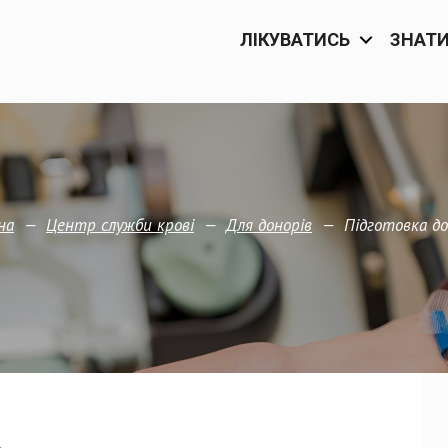
ЛІКУВАТИСЬ
ЗНАТ
—
—
—
Підготовка до
на
Центр служби крові
Для донорів