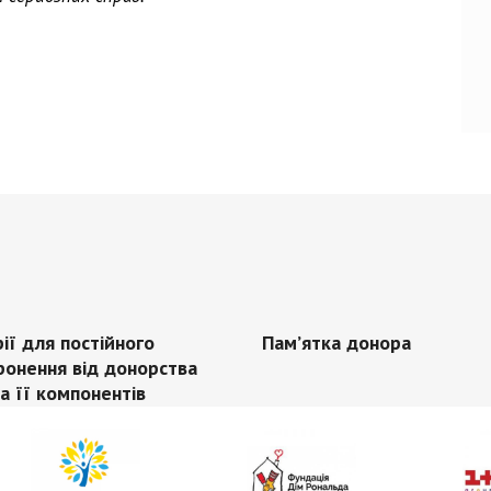
ії для постійного
Пам’ятка донора
ронення від донорства
та її компонентів