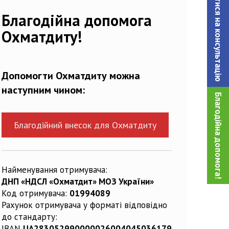
Записатися на консультацiю
Благодійна допомога
Охматдиту!
Допомогти Охматдиту можна
наступним чином:
Благодійна допомога!
Благодійний внесок для Охматдиту
Найменування отримувача:
ДНП «НДСЛ «Охматдит» МОЗ України»
Код отримувача:
01994089
Рахунок отримувача у форматі відповідно
до стандарту:
IBAN
UA283052990000026004045036179