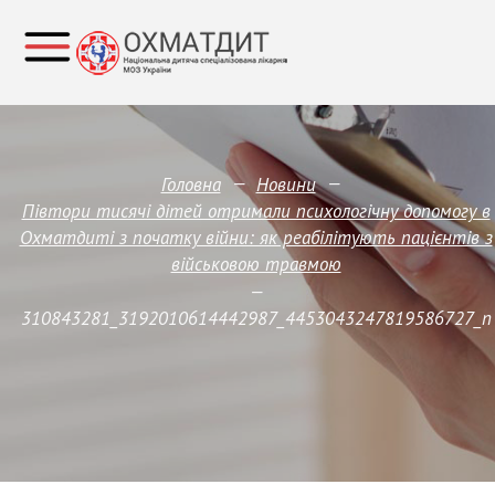
—
—
Головна
Новини
Півтори тисячі дітей отримали психологічну допомогу в
Охматдиті з початку війни: як реабілітують пацієнтів з
військовою травмою
—
310843281_3192010614442987_4453043247819586727_n