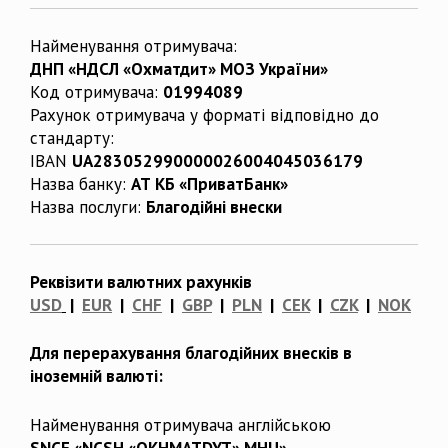
Найменування отримувача:
ДНП «НДСЛ «Охматдит» МОЗ України»
Код отримувача:
01994089
Рахунок отримувача у форматі відповідно до
стандарту:
IBAN
UA283052990000026004045036179
Назва банку:
АТ КБ «ПриватБанк»
Назва послуги:
Благодійні внески
Реквізити валютних рахунків
USD
|
EUR
|
CHF
|
GBP
|
PLN
|
CEK
|
CZK
|
NOK
Для перерахування благодійних внесків в
іноземній валюті:
Найменування отримувача англійською
SNCE «NCSH «OKHMATDYT» MHU»