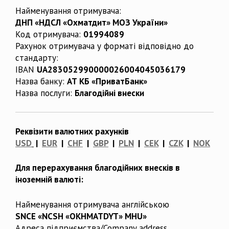
Найменування отримувача:
ДНП «НДСЛ «Охматдит» МОЗ України»
Код отримувача:
01994089
Рахунок отримувача у форматі відповідно до
стандарту:
IBAN
UA283052990000026004045036179
Назва банку:
АТ КБ «ПриватБанк»
Назва послуги:
Благодійні внески
Реквізити валютних рахунків
USD
|
EUR
|
CHF
|
GBP
|
PLN
|
CEK
|
CZK
|
NOK
Для перерахування благодійних внесків в
іноземній валюті:
Найменування отримувача англійською
SNCE «NCSH «OKHMATDYT» MHU»
Адреса підприємства/Company address