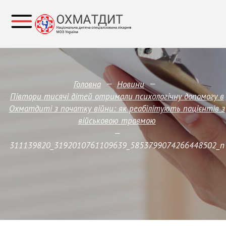
—
—
Головна
Новини
Півтори тисячі дітей отримали психологічну допомогу в
Охматдиті з початку війни: як реабілітують пацієнтів з
військовою травмою
—
311139820_3192010761109639_5853799074266448502_n