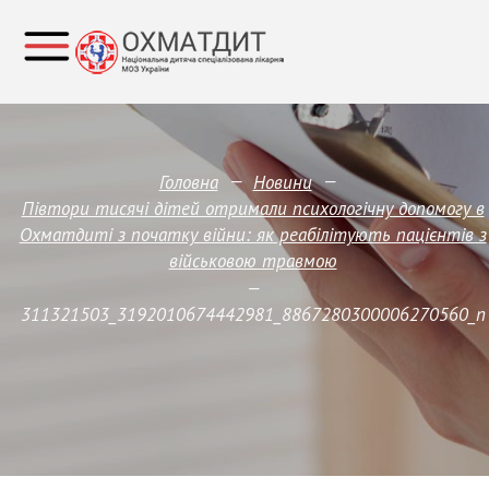
—
—
Головна
Новини
Півтори тисячі дітей отримали психологічну допомогу в
Охматдиті з початку війни: як реабілітують пацієнтів з
військовою травмою
—
311321503_3192010674442981_8867280300006270560_n