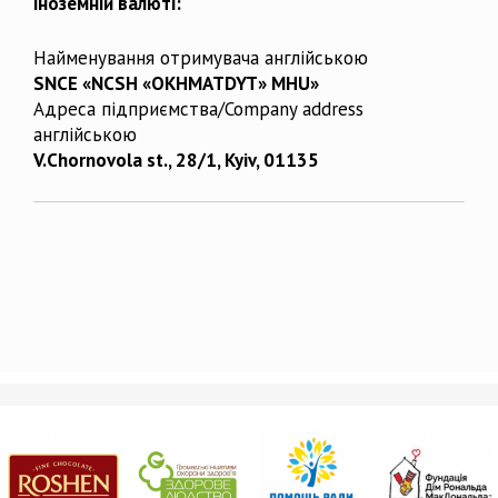
іноземній валюті:
Найменування отримувача англійською
SNCE «NCSH «OKHMATDYT» MHU»
Адреса підприємства/Company address
англійською
V.Chornovola st., 28/1, Kyiv, 01135