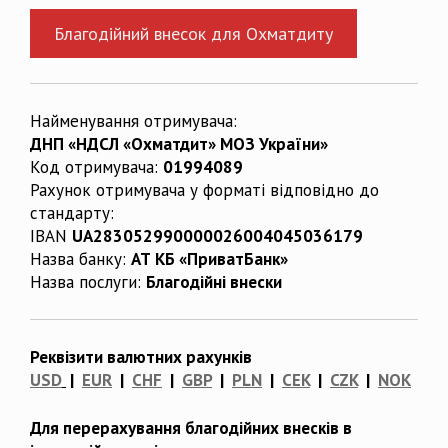
Благодійний внесок для Охматдиту
Найменування отримувача:
ДНП «НДСЛ «Охматдит» МОЗ України»
Код отримувача:
01994089
Рахунок отримувача у форматі відповідно до
стандарту:
IBAN
UA283052990000026004045036179
Назва банку:
АТ КБ «ПриватБанк»
Назва послуги:
Благодійні внески
Реквізити валютних рахунків
USD
|
EUR
|
CHF
|
GBP
|
PLN
|
CEK
|
CZK
|
NOK
Для перерахування благодійних внесків в