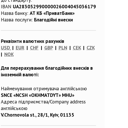
IBAN
UA283052990000026004045036179
Назва банку:
АТ КБ «ПриватБанк»
Назва послуги:
Благодійні внески
Реквізити валютних рахунків
USD
|
EUR
|
CHF
|
GBP
|
PLN
|
CEK
|
CZK
|
NOK
Для перерахування благодійних внесків в
іноземній валюті:
Найменування отримувача англійською
SNCE «NCSH «OKHMATDYT» MHU»
Адреса підприємства/Company address
англійською
V.Chornovola st., 28/1, Kyiv, 01135