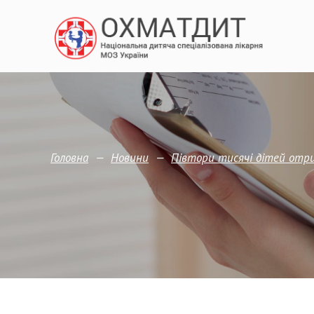
—
—
Головна
Новини
Півтори тисячі дітей отри