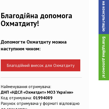
Записатися на консультацiю
47178_n
Благодійна допомога
Охматдиту!
Благодійна допомога!
Допомогти Охматдиту можна
наступним чином:
Благодійний внесок для Охматдиту
Найменування отримувача:
ДНП «НДСЛ «Охматдит» МОЗ України»
Код отримувача:
01994089
Рахунок отримувача у форматі відповідно
до стандарту: