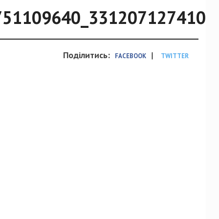
751109640_3312071274105
Поділитись:
|
FACEBOOK
TWITTER