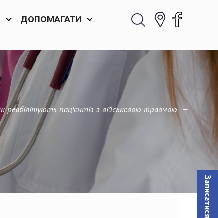
И
ДОПОМАГАТИ
—
як реабілітують пацієнтів з військовою травмою