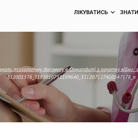
ЛІКУВАТИСЬ
ЗНАТ
мали психологічну допомогу в Охматдиті з початку війни: 
312001576_3192010751109640_331207127410547178_n