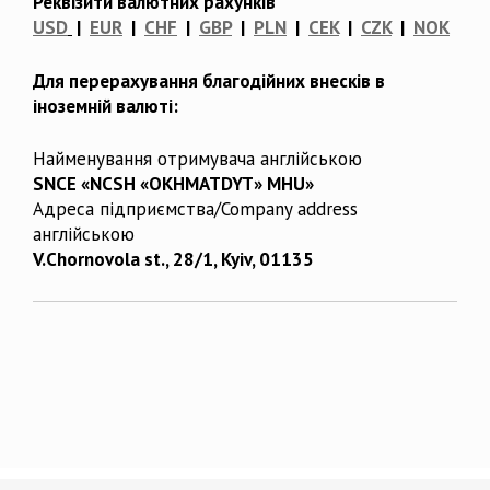
Реквізити валютних рахунків
USD
|
EUR
|
CHF
|
GBP
|
PLN
|
CEK
|
CZK
|
NOK
Для перерахування благодійних внесків в
іноземній валюті:
Найменування отримувача англійською
SNCE «NCSH «OKHMATDYT» MHU»
Адреса підприємства/Company address
англійською
V.Chornovola st., 28/1, Kyiv, 01135