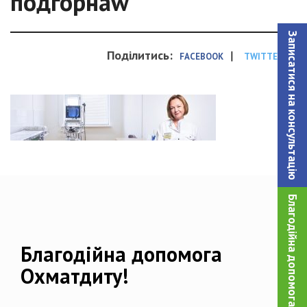
подгорнаw
Записатися на консультацiю
Поділитись:
|
FACEBOOK
TWITTER
Благодійна допомога!
Благодійна допомога
Охматдиту!