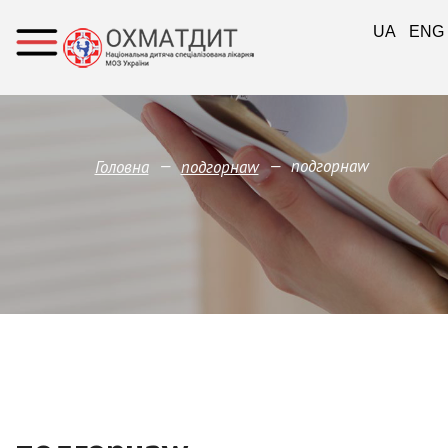
UA
ENG
—
—
подгорнаw
Головна
подгорнаw