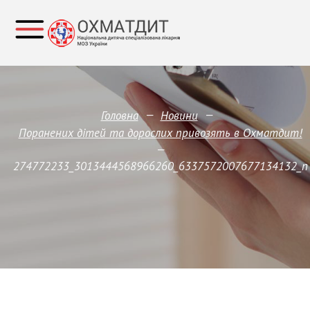
—
—
Головна
Новини
Поранених дітей та дорослих привозять в Охматдит!
—
274772233_3013444568966260_6337572007677134132_n