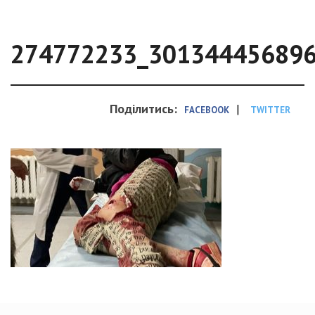
274772233_30134445689
Поділитись:
|
FACEBOOK
TWITTER