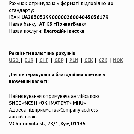
Рахунок отримувача у форматі відповідно до
стандарту:
IBAN
UA283052990000026004045036179
Назва банку:
АТ КБ «ПриватБанк»
Назва послуги:
Благодійні внески
Реквізити валютних рахунків
USD
|
EUR
|
CHF
|
GBP
|
PLN
|
CEK
|
CZK
|
NOK
Для перерахування благодійних внесків в
іноземній валюті:
Найменування отримувача англійською
SNCE «NCSH «OKHMATDYT» MHU»
Адреса підприємства/Company address
англійською
V.Chornovola st., 28/1, Kyiv, 01135