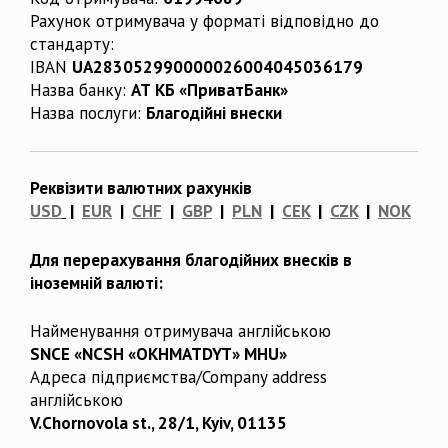
Рахунок отримувача у форматі відповідно до
стандарту:
IBAN
UA283052990000026004045036179
Назва банку:
АТ КБ «ПриватБанк»
Назва послуги:
Благодійні внески
Реквізити валютних рахунків
USD
|
EUR
|
CHF
|
GBP
|
PLN
|
CEK
|
CZK
|
NOK
Для перерахування благодійних внесків в
іноземній валюті:
Найменування отримувача англійською
SNCE «NCSH «OKHMATDYT» MHU»
Адреса підприємства/Company address
англійською
V.Chornovola st., 28/1, Kyiv, 01135