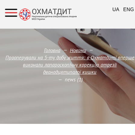
UA
ENG
—
—
Головна
Новини
Прооперували на 5-ту добу життя: в Охматдиті вперше
виконали лапароскопічну корекцію атрезії
дванадцятипалої кишки
—
news (1)