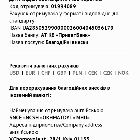
Код отримувача:
01994089
Рахунок отримувача у форматі відповідно до
стандарту:
IBAN
UA283052990000026004045036179
Назва банку:
АТ КБ «ПриватБанк»
Назва послуги:
Благодійні внески
Реквізити валютних рахунків
USD
|
EUR
|
CHF
|
GBP
|
PLN
|
CEK
|
CZK
|
NOK
Для перерахування благодійних внесків в
іноземній валюті:
Найменування отримувача англійською
SNCE «NCSH «OKHMATDYT» MHU»
Адреса підприємства/Company address
англійською
V.Chornovola st., 28/1, Kyiv, 01135