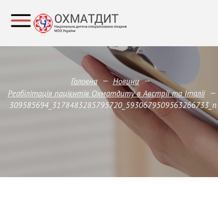
—
—
Головна
Новини
—
Реабілітація пацієнтів Охматдиту в Австрії та Італії
309585694_3178483285795720_5930679509563266733_n