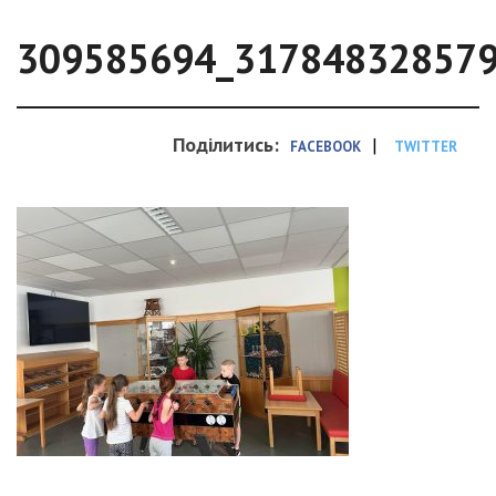
309585694_31784832857
Поділитись:
|
FACEBOOK
TWITTER