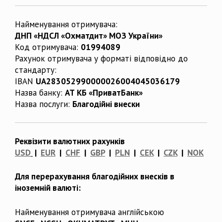
Найменування отримувача:
ДНП «НДСЛ «Охматдит» МОЗ України»
Код отримувача:
01994089
Рахунок отримувача у форматі відповідно до
стандарту:
IBAN
UA283052990000026004045036179
Назва банку:
АТ КБ «ПриватБанк»
Назва послуги:
Благодійні внески
Реквізити валютних рахунків
USD
|
EUR
|
CHF
|
GBP
|
PLN
|
CEK
|
CZK
|
NOK
Для перерахування благодійних внесків в
іноземній валюті:
Найменування отримувача англійською