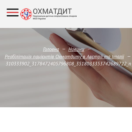
—
—
Головна
Новини
—
Реабілітація пацієнтів Охматдиту в Австрії та Італії
310333902_3178472405796808_3518033353742689722_n