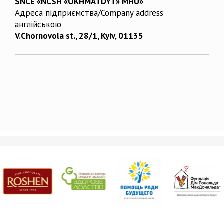
SNCE «NCSH «OKHMATDYT» MHU»
Адреса підприємства/Company address
англійською
V.Chornovola st., 28/1, Kyiv, 01135