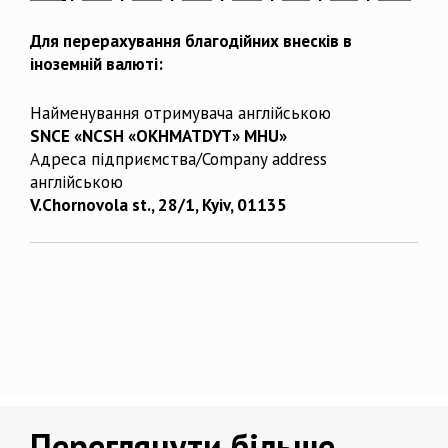
Для перерахування благодійних внесків в
іноземній валюті:
Найменування отримувача англійською
SNCE «NCSH «OKHMATDYT» MHU»
Адреса підприємства/Company address
англійською
V.Chornovola st., 28/1, Kyiv, 01135
Переглянути більше