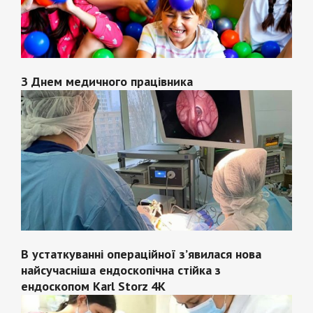
З Днем медичного працівника
В устаткуванні операційної з’явилася нова
найсучасніша ендоскопічна стійка з
ендоскопом Karl Storz 4K