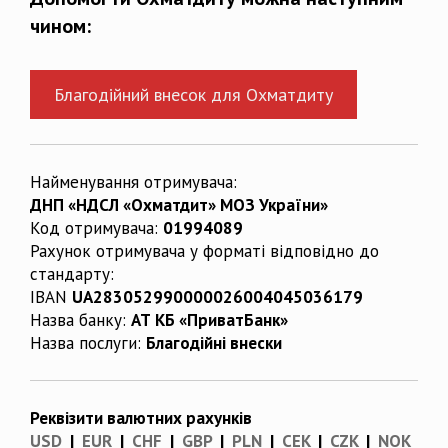
чином:
Благодійний внесок для Охматдиту
Найменування отримувача:
ДНП «НДСЛ «Охматдит» МОЗ України»
Код отримувача:
01994089
Рахунок отримувача у форматі відповідно до
стандарту:
IBAN
UA283052990000026004045036179
Назва банку:
АТ КБ «ПриватБанк»
Назва послуги:
Благодійні внески
Реквізити валютних рахунків
USD
|
EUR
|
CHF
|
GBP
|
PLN
|
CEK
|
CZK
|
NOK