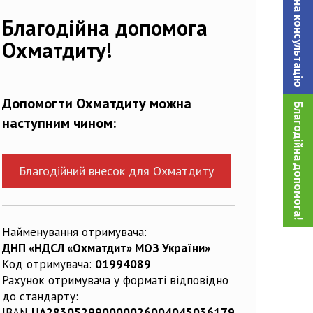
Записатися на консультацiю
Благодійна допомога
Охматдиту!
Допомогти Охматдиту можна
Благодійна допомога!
наступним чином:
Благодійний внесок для Охматдиту
Найменування отримувача:
ДНП «НДСЛ «Охматдит» МОЗ України»
Код отримувача:
01994089
Рахунок отримувача у форматі відповідно
до стандарту:
IBAN
UA283052990000026004045036179