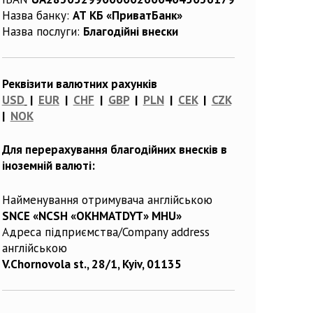
Назва банку:
АТ КБ «ПриватБанк»
Назва послуги:
Благодійні внески
Реквізити валютних рахунків
USD
|
EUR
|
CHF
|
GBP
|
PLN
|
CEK
|
CZK
|
NOK
Для перерахування благодійних внесків в
іноземній валюті:
Найменування отримувача англійською
SNCE «NCSH «OKHMATDYT» MHU»
Адреса підприємства/Company address
англійською
V.Chornovola st., 28/1, Kyiv, 01135