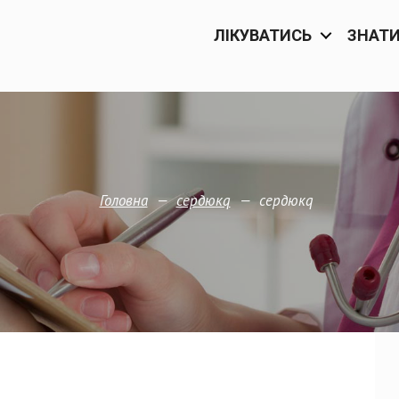
ЛІКУВАТИСЬ
ЗНАТ
—
—
сердюкq
Головна
сердюкq