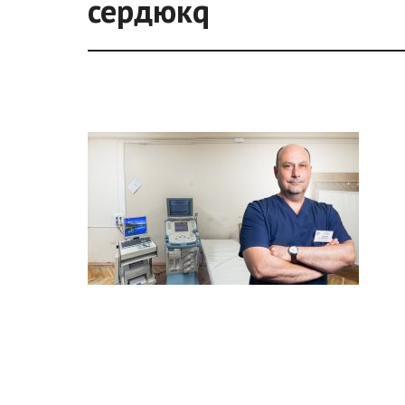
сердюкq