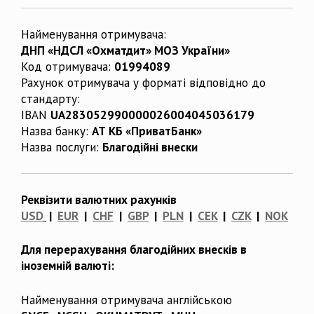
Найменування отримувача:
ДНП «НДСЛ «Охматдит» МОЗ України»
Код отримувача:
01994089
Рахунок отримувача у форматі відповідно до
стандарту:
IBAN
UA283052990000026004045036179
Назва банку:
АТ КБ «ПриватБанк»
Назва послуги:
Благодійні внески
Реквізити валютних рахунків
USD
|
EUR
|
CHF
|
GBP
|
PLN
|
CEK
|
CZK
|
NOK
Для перерахування благодійних внесків в
іноземній валюті:
Найменування отримувача англійською