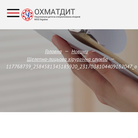
—
—
Головна
Новини
—
Щелепно-лицьова хірургічна служба
117768739_2584581345185920_2317038104409162047_o