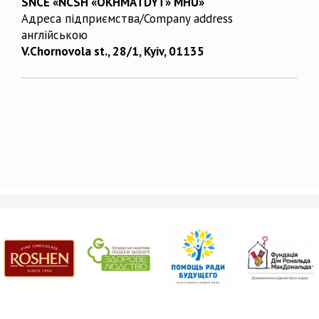
SNCE «NCSH «OKHMATDYT» MHU»
Адреса підприємства/Company address
англійською
V.Chornovola st., 28/1, Kyiv, 01135