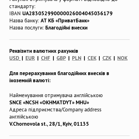
стандарту:
IBAN
UA283052990000026004045036179
Назва банку:
АТ КБ «ПриватБанк»
Назва послуги:
Благодійні внески
Реквізити валютних рахунків
USD
|
EUR
|
CHF
|
GBP
|
PLN
|
CEK
|
CZK
|
NOK
Для перерахування благодійних внесків в
іноземній валюті:
Найменування отримувача англійською
SNCE «NCSH «OKHMATDYT» MHU»
Адреса підприємства/Company address
англійською
V.Chornovola st., 28/1, Kyiv, 01135