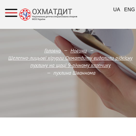
UA
ENG
—
—
Головна
Новини
Щелепно-лицьові хірурги Охматдиту видалили рідкісну
пухлину на щоці 9-річному хлопчику
—
пухлина Шваннома