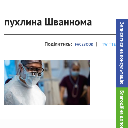
пухлина Шваннома
Записатися на консультацiю
Поділитись:
|
FACEBOOK
TWITTER
Благодійна допомога!