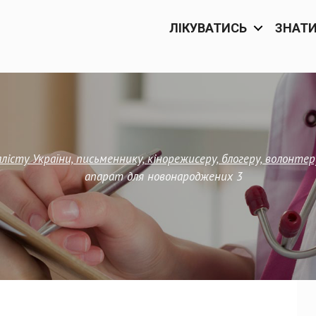
ЛІКУВАТИСЬ
ЗНАТ
істу України, письменнику, кінорежисеру, блогеру, волонтер
апарат для новонароджених 3