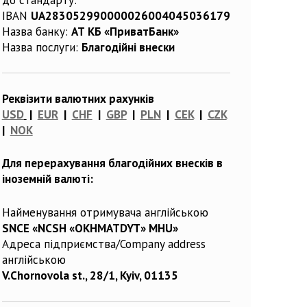
IBAN
UA283052990000026004045036179
Назва банку:
АТ КБ «ПриватБанк»
Назва послуги:
Благодійні внески
Реквізити валютних рахунків
USD
|
EUR
|
CHF
|
GBP
|
PLN
|
CEK
|
CZK
|
NOK
Для перерахування благодійних внесків в
іноземній валюті:
Найменування отримувача англійською
SNCE «NCSH «OKHMATDYT» MHU»
Адреса підприємства/Company address
англійською
V.Chornovola st., 28/1, Kyiv, 01135