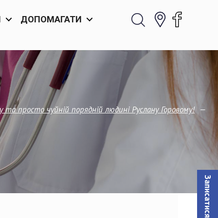
И
ДОПОМАГАТИ
—
у та просто чуйній порядній людині Руслану Горовому!