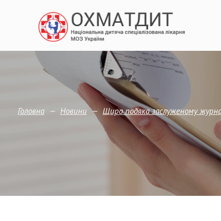
—
—
Головна
Новини
Щира подяка заслуженому журнал