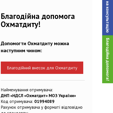
Записатися на консультацiю
Благодійна допомога
Охматдиту!
Благодійна допомога!
Допомогти Охматдиту можна
наступним чином:
Благодійний внесок для Охматдиту
Найменування отримувача:
ДНП «НДСЛ «Охматдит» МОЗ України»
Код отримувача:
01994089
Рахунок отримувача у форматі відповідно
до стандарту: