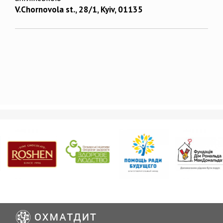
V.Chornovola st., 28/1, Kyiv, 01135