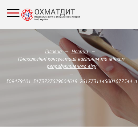
—
—
Головна
Новини
Гінекологічні консультації вагітним та жінкам
репродуктивного віку
—
309479101_3173727629604619_2617731145001677544_n