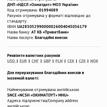
ДНП «НДСЛ «Охматдит» МОЗ України»
Код отримувача:
01994089
Рахунок отримувача у форматі відповідно до
стандарту:
IBAN
UA283052990000026004045036179
Назва банку:
АТ КБ «ПриватБанк»
Назва послуги:
Благодійні внески
Реквізити валютних рахунків
USD
|
EUR
|
CHF
|
GBP
|
PLN
|
CEK
|
CZK
|
NOK
Для перерахування благодійних внесків в
іноземній валюті:
Найменування отримувача англійською
SNCE «NCSH «OKHMATDYT» MHU»
Адреса підприємства/Company address
англійською