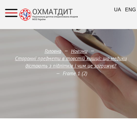
UA
ENG
—
—
Головна
Новини
Сторонні предмети в товстій кишці: що медики
дістають з підлітків і чим це загрожує?
—
Frame 1 (2)