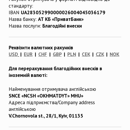
стандарту:
IBAN
UA283052990000026004045036179
Назва банку:
АТ КБ «ПриватБанк»
Назва послуги:
Благодійні внески
Реквізити валютних рахунків
USD
|
EUR
|
CHF
|
GBP
|
PLN
|
CEK
|
CZK
|
NOK
Для перерахування благодійних внесків в
іноземній валюті:
Найменування отримувача англійською
SNCE «NCSH «OKHMATDYT» MHU»
Адреса підприємства/Company address
англійською
V.Chornovola st., 28/1, Kyiv, 01135