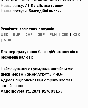
Назва банку:
АТ КБ «ПриватБанк»
Назва послуги:
Благодійні внески
Реквізити валютних рахунків
USD
|
EUR
|
CHF
|
GBP
|
PLN
|
CEK
|
CZK
|
NOK
Для перерахування благодійних внесків в
іноземній валюті:
Найменування отримувача англійською
SNCE «NCSH «OKHMATDYT» MHU»
Адреса підприємства/Company address
англійською
V.Chornovola st., 28/1, Kyiv, 01135