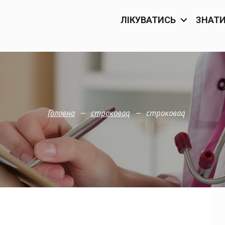
ЛІКУВАТИСЬ
ЗНАТ
—
—
строковаq
Головна
строковаq