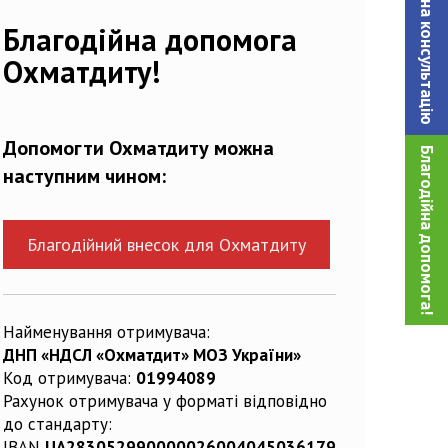
Записатися на консультацiю
Благодійна допомога
Охматдиту!
Допомогти Охматдиту можна
Благодійна допомога!
наступним чином:
Благодійний внесок для Охматдиту
Найменування отримувача:
ДНП «НДСЛ «Охматдит» МОЗ України»
Код отримувача:
01994089
Рахунок отримувача у форматі відповідно
до стандарту:
IBAN
UA283052990000026004045036179