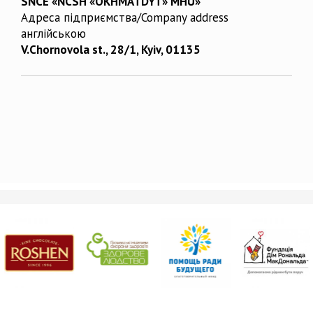
SNCE «NCSH «OKHMATDYT» MHU»
Адреса підприємства/Company address
англійською
V.Chornovola st., 28/1, Kyiv, 01135