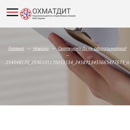
—
—
Головна
Новини
Святкуємо День офтальмолога!
—
254548170_2936105170033534_2458713433665477673_n