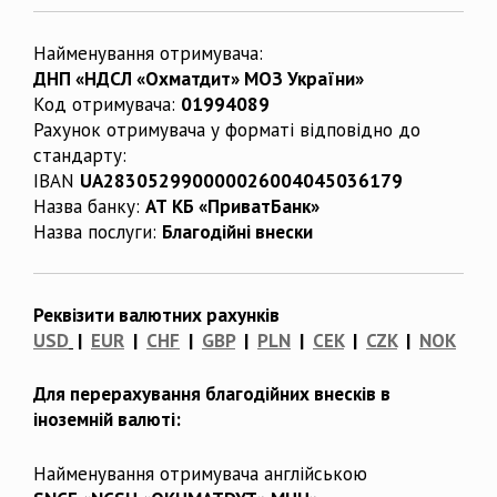
Найменування отримувача:
ДНП «НДСЛ «Охматдит» МОЗ України»
Код отримувача:
01994089
Рахунок отримувача у форматі відповідно до
стандарту:
IBAN
UA283052990000026004045036179
Назва банку:
АТ КБ «ПриватБанк»
Назва послуги:
Благодійні внески
Реквізити валютних рахунків
USD
|
EUR
|
CHF
|
GBP
|
PLN
|
CEK
|
CZK
|
NOK
Для перерахування благодійних внесків в
іноземній валюті:
Найменування отримувача англійською