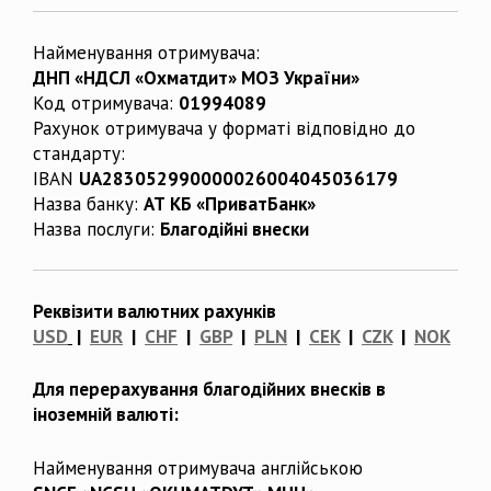
Найменування отримувача:
ДНП «НДСЛ «Охматдит» МОЗ України»
Код отримувача:
01994089
Рахунок отримувача у форматі відповідно до
стандарту:
IBAN
UA283052990000026004045036179
Назва банку:
АТ КБ «ПриватБанк»
Назва послуги:
Благодійні внески
Реквізити валютних рахунків
USD
|
EUR
|
CHF
|
GBP
|
PLN
|
CEK
|
CZK
|
NOK
Для перерахування благодійних внесків в
іноземній валюті:
Найменування отримувача англійською