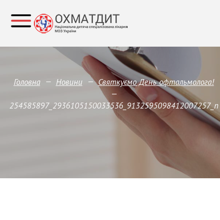
—
—
Головна
Новини
Святкуємо День офтальмолога!
—
254585897_2936105150033536_9132595098412007257_n