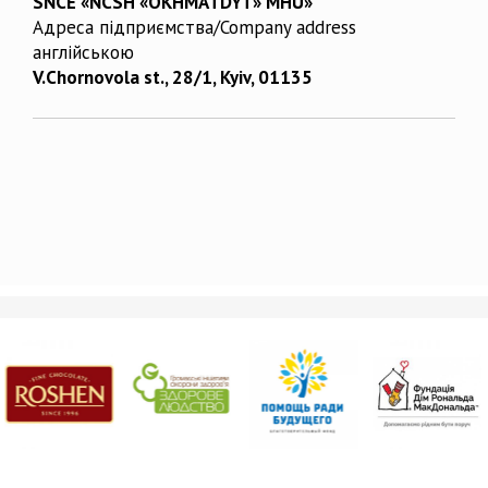
SNCE «NCSH «OKHMATDYT» MHU»
Адреса підприємства/Company address
англійською
V.Chornovola st., 28/1, Kyiv, 01135