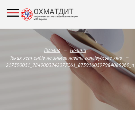
—
—
Головна
Новини
—
Таких хепі-ендів не знімає навіть голлівудське кіно
217590051_2849003242077061_8759160597984085969_n