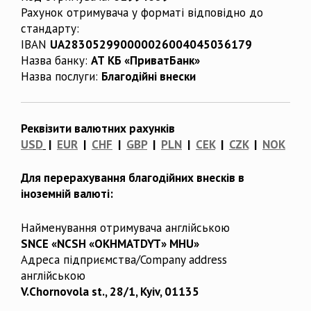
Рахунок отримувача у форматі відповідно до
стандарту:
IBAN
UA283052990000026004045036179
Назва банку:
АТ КБ «ПриватБанк»
Назва послуги:
Благодійні внески
Реквізити валютних рахунків
USD
|
EUR
|
CHF
|
GBP
|
PLN
|
CEK
|
CZK
|
NOK
Для перерахування благодійних внесків в
іноземній валюті:
Найменування отримувача англійською
SNCE «NCSH «OKHMATDYT» MHU»
Адреса підприємства/Company address
англійською
V.Chornovola st., 28/1, Kyiv, 01135