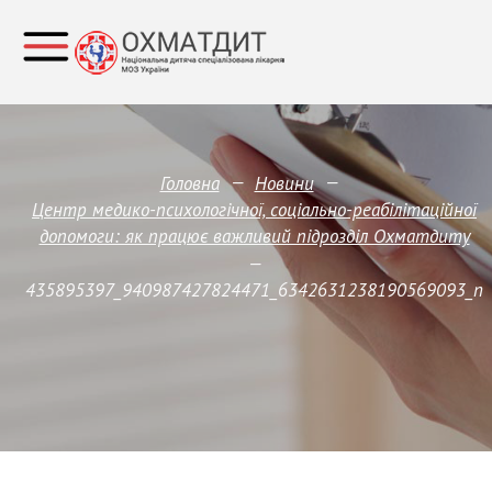
—
—
Головна
Новини
Центр медико-психологічної, соціально-реабілітаційної
допомоги: як працює важливий підрозділ Охматдиту
—
435895397_940987427824471_6342631238190569093_n