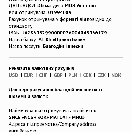
ДНП «НДСЛ «Охматдит» МОЗ України»
Код отримувача:
01994089
Рахунок отримувача у форматі відповідно до
стандарту:
IBAN
UA283052990000026004045036179
Назва банку:
АТ КБ «ПриватБанк»
Назва послуги:
Благодійні внески
Реквізити валютних рахунків
USD
|
EUR
|
CHF
|
GBP
|
PLN
|
CEK
|
CZK
|
NOK
Для перерахування благодійних внесків в
іноземній валюті:
Найменування отримувача англійською
SNCE «NCSH «OKHMATDYT» MHU»
Адреса підприємства/Company address
англійською