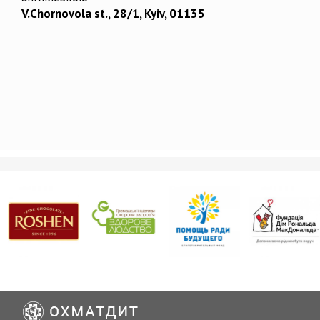
V.Chornovola st., 28/1, Kyiv, 01135