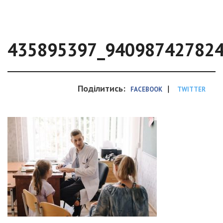
435895397_94098742782
Поділитись:
|
FACEBOOK
TWITTER