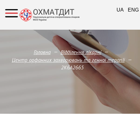
UA
ENG
—
—
Головна
Відділення лікарні
—
Центр орфанних захворювань та генної терапії
2K6A2665