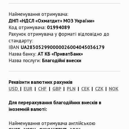
Найменування отримувача:
ДНП «НДСЛ «Охматдит» МОЗ України»
Код отримувача:
01994089
Рахунок отримувача у форматі відповідно до
стандарту:
IBAN
UA283052990000026004045036179
Назва банку:
АТ КБ «ПриватБанк»
Назва послуги:
Благодійні внески
Реквізити валютних рахунків
USD
|
EUR
|
CHF
|
GBP
|
PLN
|
CEK
|
CZK
|
NOK
Для перерахування благодійних внесків в
іноземній валюті:
Найменування отримувача англійською