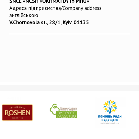
SNCE «NCSH «OKHMATDYT» MHU»
Адреса підприємства/Company address
англійською
V.Chornovola st., 28/1, Kyiv, 01135