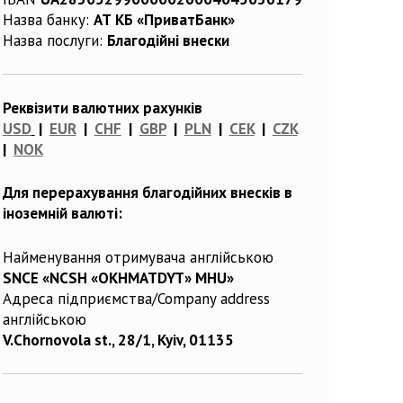
Назва банку:
АТ КБ «ПриватБанк»
Назва послуги:
Благодійні внески
Реквізити валютних рахунків
USD
|
EUR
|
CHF
|
GBP
|
PLN
|
CEK
|
CZK
|
NOK
Для перерахування благодійних внесків в
іноземній валюті:
Найменування отримувача англійською
SNCE «NCSH «OKHMATDYT» MHU»
Адреса підприємства/Company address
англійською
V.Chornovola st., 28/1, Kyiv, 01135