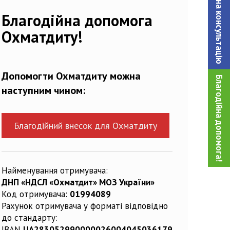
Записатися на консультацiю
Благодійна допомога
Охматдиту!
Допомогти Охматдиту можна
Благодійна допомога!
наступним чином:
Благодійний внесок для Охматдиту
Найменування отримувача:
ДНП «НДСЛ «Охматдит» МОЗ України»
Код отримувача:
01994089
Рахунок отримувача у форматі відповідно
до стандарту:
IBAN
UA283052990000026004045036179