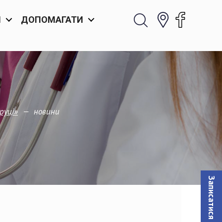
И
ДОПОМАГАТИ
—
новини
руці»