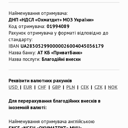
Найменування отримувача:
ДНП «НДСЛ «Охматдит» МОЗ України»
Код отримувача:
01994089
Рахунок отримувача у форматі відповідно до
стандарту:
IBAN
UA283052990000026004045036179
Назва банку:
АТ КБ «ПриватБанк»
Назва послуги:
Благодійні внески
Реквізити валютних рахунків
USD
|
EUR
|
CHF
|
GBP
|
PLN
|
CEK
|
CZK
|
NOK
Для перерахування благодійних внесків в
іноземній валюті:
Найменування отримувача англійською
SNCE «NCSH «OKHMATDYT» MHU»