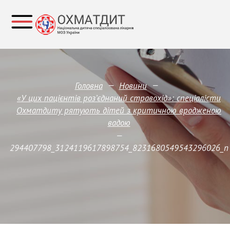
—
—
Головна
Новини
«У цих пацієнтів роз’єднаний стравохід»: спеціалісти
Охматдиту рятують дітей з критичною вродженою
вадою
—
294407798_3124119617898754_8231680549543296026_n