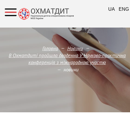
UA
ENG
—
—
Головна
Новини
В Охматдиті пройшла дводенна V Науково-практична
конференція з міжнародною участю
—
новини