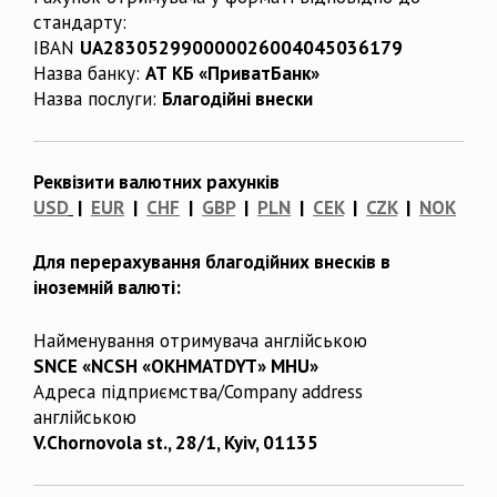
стандарту:
IBAN
UA283052990000026004045036179
Назва банку:
АТ КБ «ПриватБанк»
Назва послуги:
Благодійні внески
Реквізити валютних рахунків
USD
|
EUR
|
CHF
|
GBP
|
PLN
|
CEK
|
CZK
|
NOK
Для перерахування благодійних внесків в
іноземній валюті:
Найменування отримувача англійською
SNCE «NCSH «OKHMATDYT» MHU»
Адреса підприємства/Company address
англійською
V.Chornovola st., 28/1, Kyiv, 01135