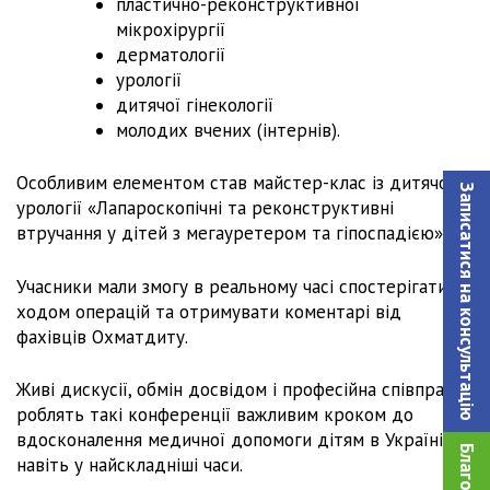
пластично-реконструктивної
мікрохірургії
дерматології
урології
дитячої гінекології
молодих вчених (інтернів).
Особливим елементом став майстер-клас із дитячої
Записатися на консультацiю
урології «Лапароскопічні та реконструктивні
втручання у дітей з мегауретером та гіпоспадією».
Учасники мали змогу в реальному часі спостерігати за
ходом операцій та отримувати коментарі від
фахівців Охматдиту.
Живі дискусії, обмін досвідом і професійна співпраця
роблять такі конференції важливим кроком до
вдосконалення медичної допомоги дітям в Україні
навіть у найскладніші часи.