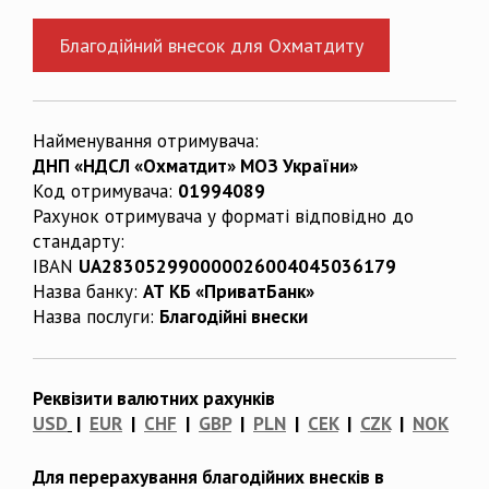
Благодійний внесок для Охматдиту
Найменування отримувача:
ДНП «НДСЛ «Охматдит» МОЗ України»
Код отримувача:
01994089
Рахунок отримувача у форматі відповідно до
стандарту:
IBAN
UA283052990000026004045036179
Назва банку:
АТ КБ «ПриватБанк»
Назва послуги:
Благодійні внески
Реквізити валютних рахунків
USD
|
EUR
|
CHF
|
GBP
|
PLN
|
CEK
|
CZK
|
NOK
Для перерахування благодійних внесків в