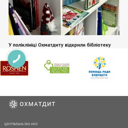
У поліклініці Охматдиту відкрили бібліотеку
ЦЕНТРАЛЬНА ЛКК МОЗ