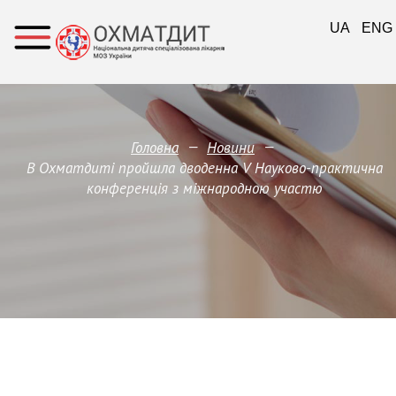
UA
ENG
—
—
Головна
Новини
В Охматдиті пройшла дводенна V Науково-практична
конференція з міжнародною участю