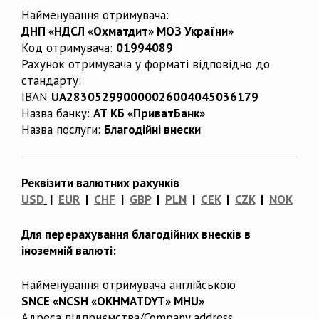
Найменування отримувача:
ДНП «НДСЛ «Охматдит» МОЗ України»
Код отримувача:
01994089
Рахунок отримувача у форматі відповідно до
стандарту:
IBAN
UA283052990000026004045036179
Назва банку:
АТ КБ «ПриватБанк»
Назва послуги:
Благодійні внески
Реквізити валютних рахунків
USD
|
EUR
|
CHF
|
GBP
|
PLN
|
CEK
|
CZK
|
NOK
Для перерахування благодійних внесків в
іноземній валюті:
Найменування отримувача англійською
SNCE «NCSH «OKHMATDYT» MHU»
Адреса підприємства/Company address