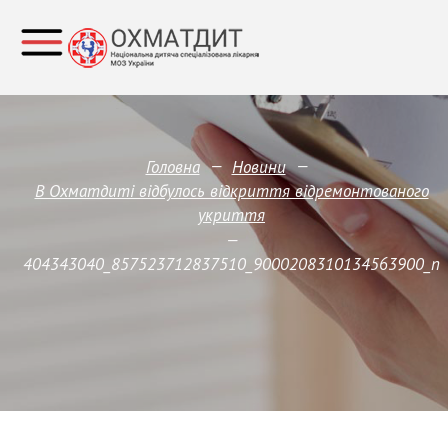
—
—
Головна
Новини
В Охматдиті відбулось відкриття відремонтованого
укриття
—
404343040_857523712837510_9000208310134563900_n