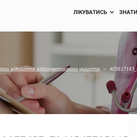
ЛІКУВАТИСЬ
ЗНАТ
—
405617183_
улось відкриття відремонтованого укриття