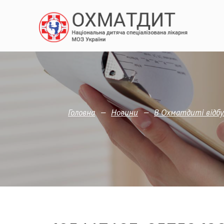
—
—
Головна
Новини
В Охматдиті відб