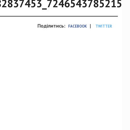
82837453_72465437852151
Поділитись:
|
FACEBOOK
TWITTER