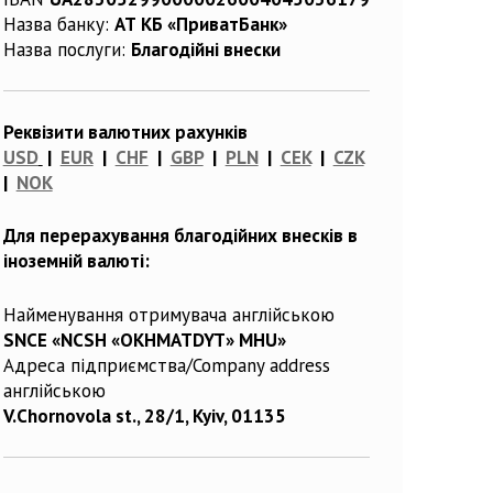
Назва банку:
АТ КБ «ПриватБанк»
Назва послуги:
Благодійні внески
Реквізити валютних рахунків
USD
|
EUR
|
CHF
|
GBP
|
PLN
|
CEK
|
CZK
|
NOK
Для перерахування благодійних внесків в
іноземній валюті:
Найменування отримувача англійською
SNCE «NCSH «OKHMATDYT» MHU»
Адреса підприємства/Company address
англійською
V.Chornovola st., 28/1, Kyiv, 01135