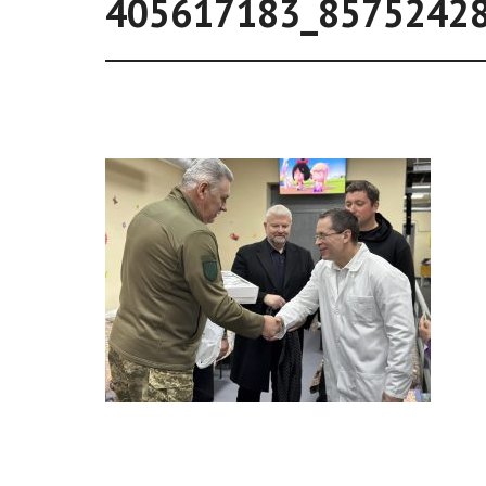
405617183_8575242