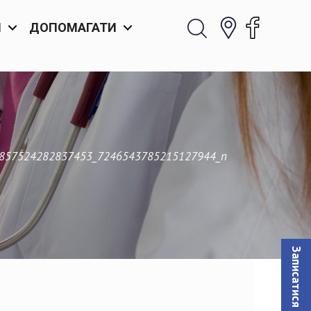
И
ДОПОМАГАТИ
857524282837453_7246543785215127944_n