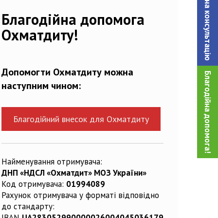
Записатися на консультацiю
27944_n
Благодійна допомога
Охматдиту!
Допомогти Охматдиту можна
Благодійна допомога!
наступним чином:
Благодійний внесок для Охматдиту
Найменування отримувача:
ДНП «НДСЛ «Охматдит» МОЗ України»
Код отримувача:
01994089
Рахунок отримувача у форматі відповідно
до стандарту:
IBAN
UA283052990000026004045036179