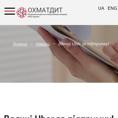
UA
ENG
—
—
Вдячні Uber за підтримку!
Головна
Новини