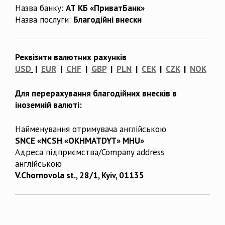
Назва банку:
АТ КБ «ПриватБанк»
Назва послуги:
Благодійні внески
Реквізити валютних рахунків
USD
|
EUR
|
CHF
|
GBP
|
PLN
|
CEK
|
CZK
|
NOK
Для перерахування благодійних внесків в
іноземній валюті:
Найменування отримувача англійською
SNCE «NCSH «OKHMATDYT» MHU»
Адреса підприємства/Company address
англійською
V.Chornovola st., 28/1, Kyiv, 01135