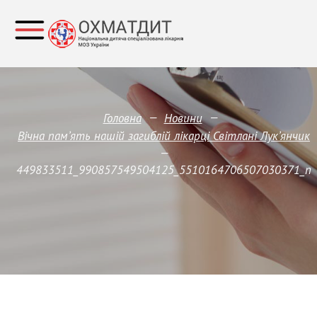
—
—
Головна
Новини
Вічна памʼять нашій загиблій лікарці Світлані Лукʼянчик
—
449833511_990857549504125_5510164706507030371_n