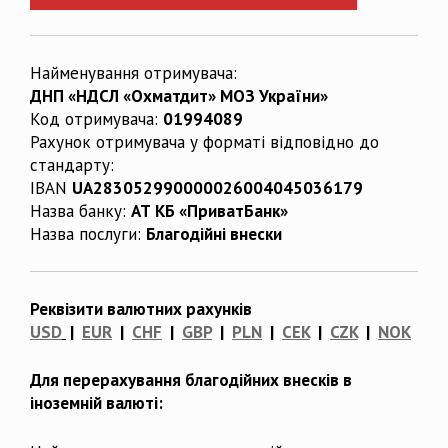
Найменування отримувача:
ДНП «НДСЛ «Охматдит» МОЗ України»
Код отримувача:
01994089
Рахунок отримувача у форматі відповідно до
стандарту:
IBAN
UA283052990000026004045036179
Назва банку:
АТ КБ «ПриватБанк»
Назва послуги:
Благодійні внески
Реквізити валютних рахунків
USD
|
EUR
|
CHF
|
GBP
|
PLN
|
CEK
|
CZK
|
NOK
Для перерахування благодійних внесків в
іноземній валюті: