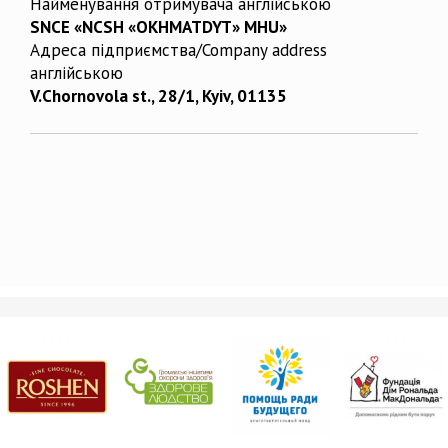
Найменування отримувача англійською
SNCE «NCSH «OKHMATDYT» MHU»
Адреса підприємства/Company address
англійською
V.Chornovola st., 28/1, Kyiv, 01135