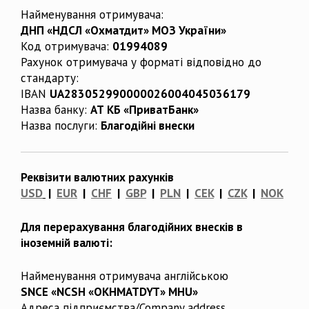
Найменування отримувача:
ДНП «НДСЛ «Охматдит» МОЗ України»
Код отримувача:
01994089
Рахунок отримувача у форматі відповідно до
стандарту:
IBAN
UA283052990000026004045036179
Назва банку:
АТ КБ «ПриватБанк»
Назва послуги:
Благодійні внески
Реквізити валютних рахунків
USD
|
EUR
|
CHF
|
GBP
|
PLN
|
CEK
|
CZK
|
NOK
Для перерахування благодійних внесків в
іноземній валюті:
Найменування отримувача англійською
SNCE «NCSH «OKHMATDYT» MHU»
Адреса підприємства/Company address