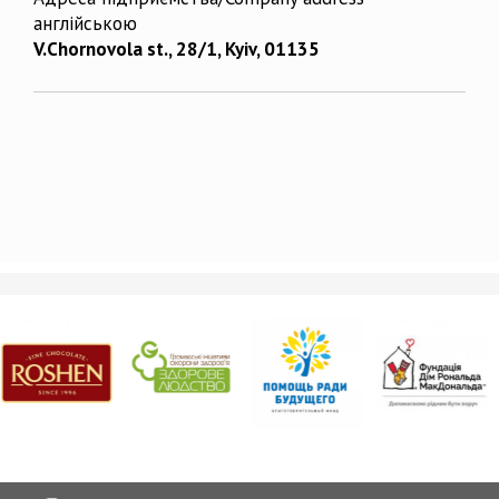
англійською
V.Chornovola st., 28/1, Kyiv, 01135