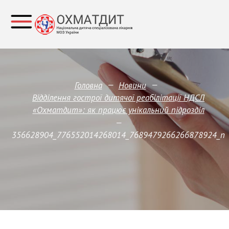
—
—
Головна
Новини
Відділення гострої дитячої реабілітації НДСЛ
«Охматдит»: як працює унікальний підрозділ
—
356628904_776552014268014_7689479266266878924_n