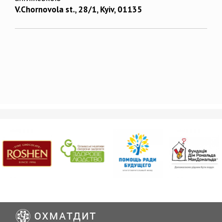
V.Chornovola st., 28/1, Kyiv, 01135