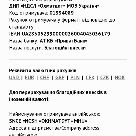
ДНП «НДСЛ «Охматдит» МОЗ України»
Код отримувача:
01994089
Рахунок отримувача у форматі відповідно до
стандарту:
IBAN
UA283052990000026004045036179
Назва банку:
АТ КБ «ПриватБанк»
Назва послуги:
Благодійні внески
Реквізити валютних рахунків
USD
|
EUR
|
CHF
|
GBP
|
PLN
|
CEK
|
CZK
|
NOK
Для перерахування благодійних внесків в
іноземній валюті:
Найменування отримувача англійською
SNCE «NCSH «OKHMATDYT» MHU»
Адреса підприємства/Company address
англійською