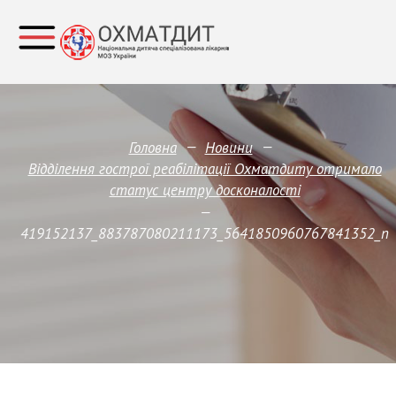
—
—
Головна
Новини
Відділення гострої реабілітації Охматдиту отримало
статус центру досконалості
—
419152137_883787080211173_5641850960767841352_n